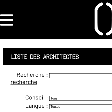
×
ORDRE DES
ARCHITECTES
ACCUEIL
LISTE DES ARCHITECTES
LISTE DES
Recherche :
ARCHITECTES
recherche
JURISPRUDENCE
Conseil :
ANNEXE 4 CODT
Langue :