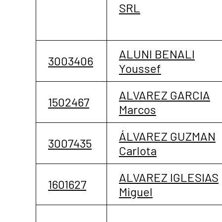
SRL
ALUNI BENALI
3003406
Youssef
ALVAREZ GARCIA
1502467
Marcos
ÁLVAREZ GUZMAN
3007435
Carlota
ALVAREZ IGLESIAS
1601627
Miguel