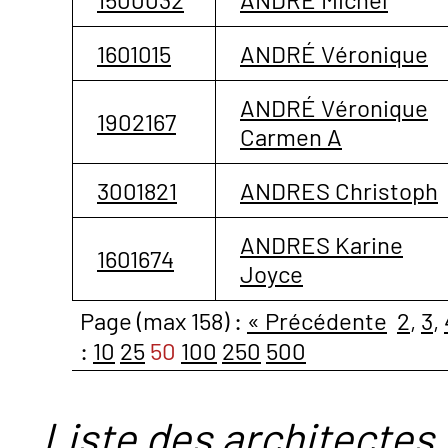
1601015
ANDRÉ Véronique
ANDRÉ Véronique
1902167
Carmen A
3001821
ANDRES Christoph
ANDRES Karine
1601674
Joyce
Page (max 158) :
« Précédente
2
,
3
,
:
10
25
50
100
250
500
Liste des architectes 