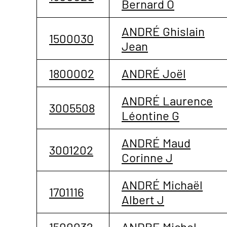
Bernard O
ANDRÉ Ghislain
1500030
Jean
1800002
ANDRÉ Joël
ANDRÉ Laurence
3005508
Léontine G
ANDRÉ Maud
3001202
Corinne J
ANDRÉ Michaël
1701116
Albert J
1500032
ANDRE Michel