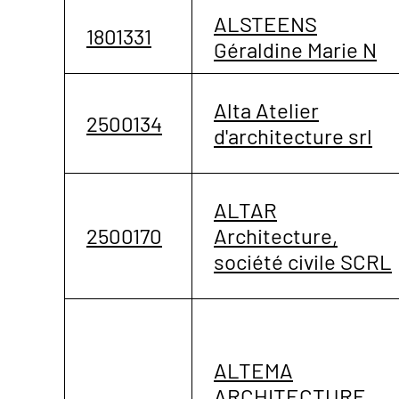
ALSTEENS
1801331
Géraldine Marie N
Alta Atelier
2500134
d'architecture srl
ALTAR
2500170
Architecture,
société civile SCRL
ALTEMA
ARCHITECTURE,