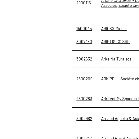
Ariane CAUDRON - DO
2900116
Associés, société civ
1500045
ARICKX Michel
3007480
ARIETIS CC SRL
3002632
Arke Na Tura scs
2500209
ARKIPEL - Société civ
2500283
Arkitect My Space srl
3002982
Arnaud Agnello & Ass
3005747
Arnaud Havet Archit