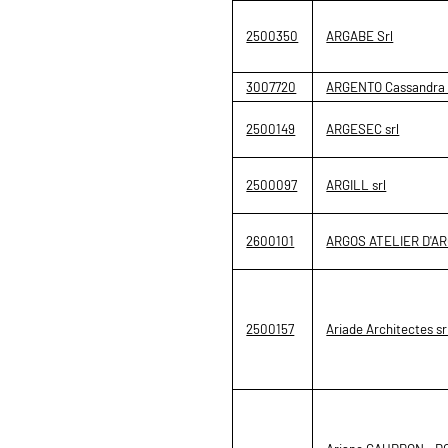
2500350
ARGABE Srl
3007720
ARGENTO Cassandra C
2500149
ARGESEC srl
2500097
ARGILL srl
2600101
ARGOS ATELIER D'A
2500157
Ariade Architectes sr