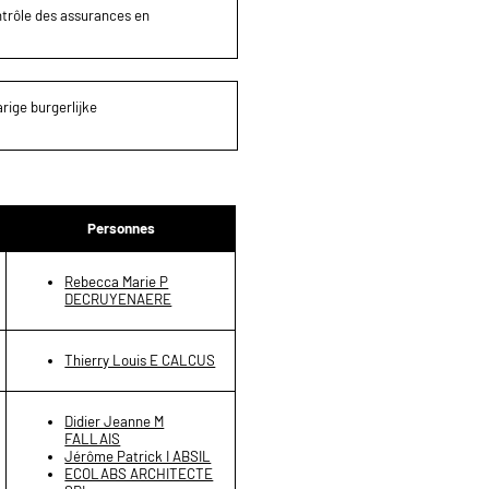
ontrôle des assurances en
rige burgerlijke
Personnes
Rebecca Marie P
DECRUYENAERE
Thierry Louis E CALCUS
Didier Jeanne M
FALLAIS
Jérôme Patrick I ABSIL
ECOLABS ARCHITECTE