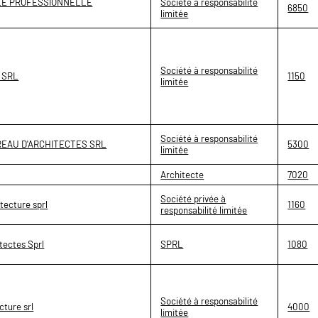
ILE PROFESSIONNELLE
Société à responsabilité
6850
limitée
Société à responsabilité
e SRL
1150
limitée
Société à responsabilité
REAU D'ARCHITECTES SRL
5300
limitée
Architecte
7020
Société privée à
tecture sprl
1160
responsabilité limitée
tectes Sprl
SPRL
1080
Société à responsabilité
ture srl
4000
limitée