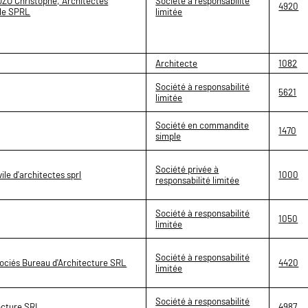
ZO Christophe, Architectes
Société à responsabilité
4920
ile SPRL
limitée
Architecte
1082
Société à responsabilité
5621
limitée
Société en commandite
1470
simple
Société privée à
ile d'architectes sprl
1000
responsabilité limitée
Société à responsabilité
1050
limitée
Société à responsabilité
ociés Bureau d'Architecture SRL
4420
limitée
Société à responsabilité
ecture SRL
4987