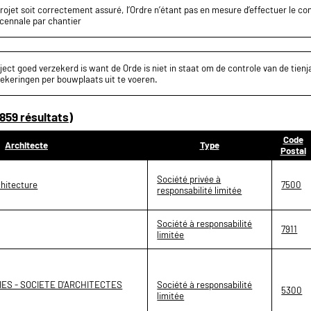
projet soit correctement assuré, l’Ordre n’étant pas en mesure d’effectuer le c
écennale par chantier
ect goed verzekerd is want de Orde is niet in staat om de controle van de tienja
ekeringen per bouwplaats uit te voeren.
859 résultats)
Code
Architecte
Type
Postal
Société privée à
chitecture
7500
responsabilité limitée
Société à responsabilité
7911
limitée
ES - SOCIETE D'ARCHITECTES
Société à responsabilité
5300
limitée