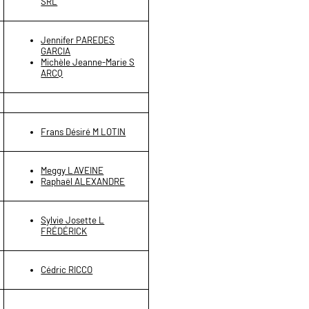
SRL
Jennifer PAREDES
GARCIA
Michèle Jeanne-Marie S
ARCQ
Frans Désiré M LOTIN
Meggy LAVEINE
Raphaël ALEXANDRE
Sylvie Josette L
FRÉDÉRICK
Cédric RICCO