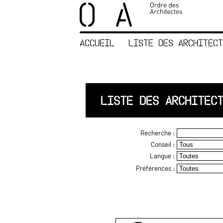
×
ORDRE DES
ARCHITECTES
ACCUEIL
LISTE DES ARCHITECT
ACCUEIL
LISTE DES
ARCHITECTES
JURISPRUDENCE
LISTE DES ARCHITEC
ANNEXE 4 CODT
NOUS
Recherche :
CONTACTER
Conseil :
Langue :
Préférences :