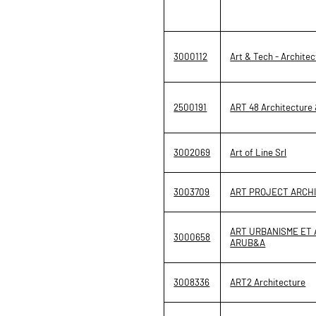
3000112
Art & Tech - Archite
2500191
ART 48 Architecture 
3002069
Art of Line Srl
3003709
ART PROJECT ARCH
ART URBANISME ET 
3000658
ARUB&A
3008336
ART2 Architecture