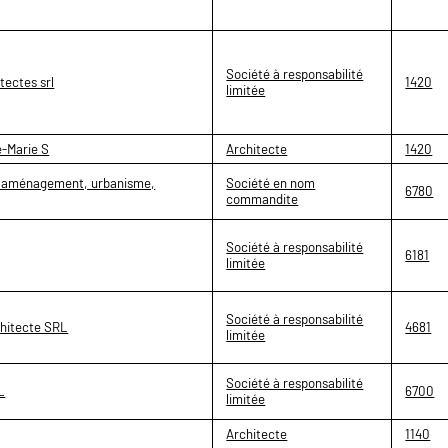
Société à responsabilité
tectes srl
1420
limitée
-Marie S
Architecte
1420
, aménagement, urbanisme,
Société en nom
6780
commandite
Société à responsabilité
6181
limitée
Société à responsabilité
chitecte SRL
4681
limitée
Société à responsabilité
L
6700
limitée
Architecte
1140