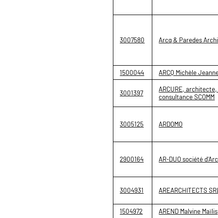
3007580
Arcq & Paredes Archi
1500044
ARCQ Michèle Jeanne
ARCURE, architecte
3001397
consultance SCOMM
3005125
ARDOMO
2900164
AR-DUO société d'Ar
3004931
AREARCHITECTS SR
1504972
AREND Malvine Maïlis