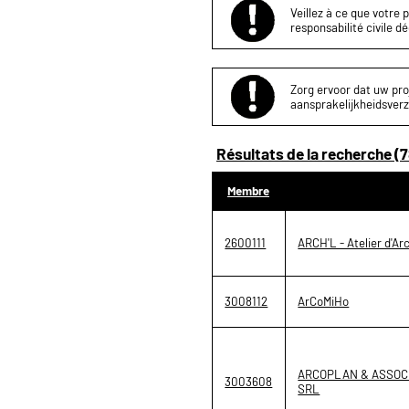
Veillez à ce que votre 
responsabilité civile d
Zorg ervoor dat uw proj
aansprakelijkheidsverz
Résultats de la recherche (7
Membre
2600111
ARCH'L - Atelier d'Ar
3008112
ArCoMiHo
ARCOPLAN & ASSOCI
3003608
SRL