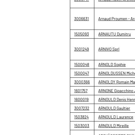
3006631
Arnaud Proumen - Ar
1505093
ARNAUTU Dumitru
3001249
ARNIVO Sprl
1500048
ARNOLD Sophie
1500047
ARNOLDUSSEN Mich
3000366
ARNOLDY Romain Mar
1601757
ARNONE Gioacchino 
1600019
ARNOULD Denis Henr
3007232
ARNOULD Gaultier
1503824
ARNOULD Laurence
1503003
ARNOULD Mireille