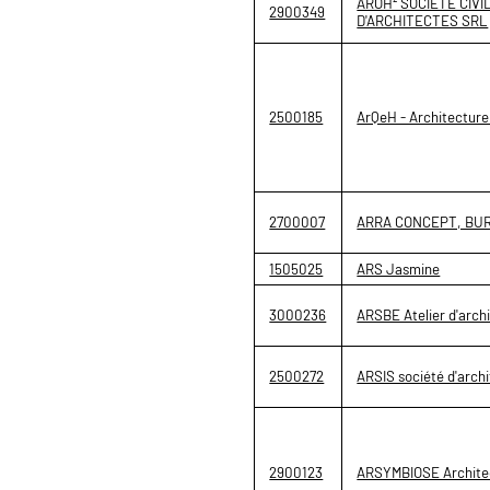
AROH² SOCIETE CIV
2900349
D'ARCHITECTES SRL
2500185
ArQeH - Architectur
2700007
ARRA CONCEPT, BU
1505025
ARS Jasmine
3000236
ARSBE Atelier d'archi
2500272
ARSIS société d'archi
2900123
ARSYMBIOSE Architec