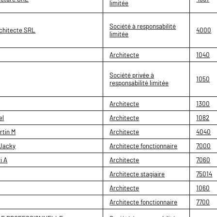
limitée
Société à responsabilité
chitecte SRL
4000
limitée
Architecte
1040
Société privée à
1050
responsabilité limitée
Architecte
1300
el
Architecte
1082
tin M
Architecte
4040
Jacky
Architecte fonctionnaire
7000
i A
Architecte
7060
Architecte stagiaire
75014
Architecte
1060
Architecte fonctionnaire
7700