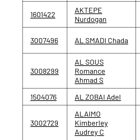
AKTEPE
1601422
Nurdogan
3007496
AL SMADI Chada
AL SOUS
3008299
Romance
Ahmad S
1504076
AL ZOBAI Adel
ALAIMO
3002729
Kimberley
Audrey C