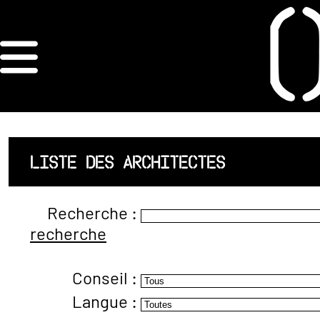
×
ORDRE DES
ARCHITECTES
ACCUEIL
LISTE DES ARCHITECTES
LISTE DES
Recherche :
ARCHITECTES
recherche
JURISPRUDENCE
Conseil :
ANNEXE 4 CODT
Langue :