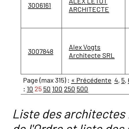
ALEX LETOT
3006161
ARCHITECTE
Alex Vogts
3007848
Architecte SRL
Page (max 315) :
« Précédente
4
,
5
,
:
10
25
50
100
250
500
Liste des architectes 
de l'Ordre et liste des