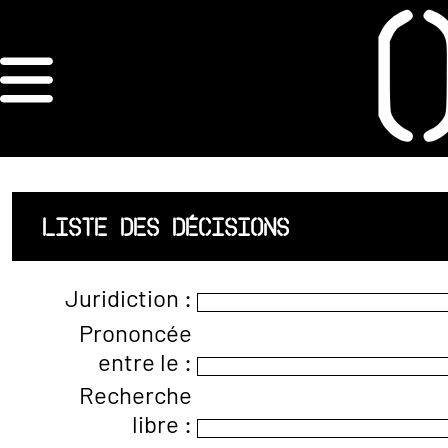
×
ORDRE DES
ARCHITECTES
ACCUEIL
LISTE DES DÉCISIONS
LISTE DES
Juridiction :
ARCHITECTES
Prononcée
entre le :
JURISPRUDENCE
Recherche
ANNEXE 4 CODT
libre :