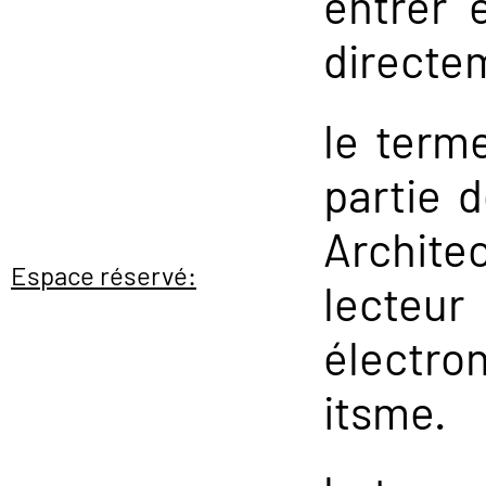
entrer 
directem
le term
partie 
Archite
Espace réservé:
lecteu
électro
itsme.