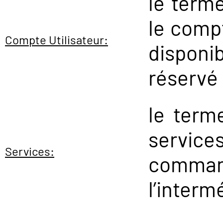
le terme
le compt
Compte Utilisateur:
dispon
réservé 
le term
service
Services:
comma
l’interm