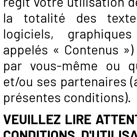
régit votre utilisation 
la totalité des text
NOUS
logiciels, graphique
CONTACTER
appelés « Contenus ») 
par vous-même ou que
et/ou ses partenaires (
présentes conditions).
VEUILLEZ LIRE ATTE
CONDITIONS D'UTILIS