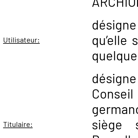
ARCHIO
désign
qu’elle 
Utilisateur:
quelque 
désign
Cons
germanop
siège 
Titulaire: