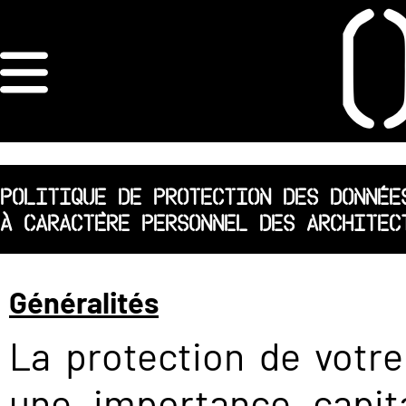
×
ORDRE DES
ARCHITECTES
ACCUEIL
POLITIQUE DE PROTECTION DES DONNÉE
À CARACTÈRE PERSONNEL DES ARCHITEC
LISTE DES
ARCHITECTES
Généralités
JURISPRUDENCE
La protection de votre
ANNEXE 4 CODT
une importance capit