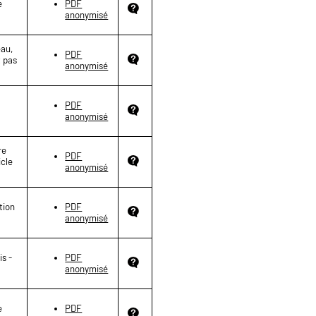
e
PDF
anonymisé
eau,
PDF
t pas
anonymisé
PDF
anonymisé
re
PDF
icle
anonymisé
tion
PDF
anonymisé
s -
PDF
anonymisé
e
PDF