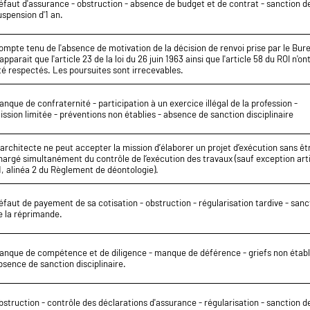
éfaut d'assurance - obstruction - absence de budget et de contrat - sanction d
uspension d'1 an.
ompte tenu de l'absence de motivation de la décision de renvoi prise par le Bur
l apparait que l'article 23 de la loi du 26 juin 1963 ainsi que l'article 58 du ROI n'on
té respectés. Les poursuites sont irrecevables.
anque de confraternité - participation à un exercice illégal de la profession -
ission limitée - préventions non établies - absence de sanction disciplinaire
’architecte ne peut accepter la mission d’élaborer un projet d’exécution sans êt
hargé simultanément du contrôle de l’exécution des travaux (sauf exception art
1, alinéa 2 du Règlement de déontologie).
éfaut de payement de sa cotisation - obstruction - régularisation tardive - sanc
e la réprimande.
anque de compétence et de diligence - manque de déférence - griefs non établi
bsence de sanction disciplinaire.
bstruction - contrôle des déclarations d'assurance - régularisation - sanction d