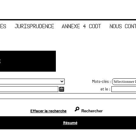
ES
JURISPRUDENCE
ANNEXE 4 CODT
NOUS CON
S
Mots-clés :
Sélectionner 
et le :
Effacer la recherche
Résumé