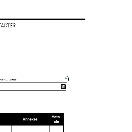
TACTER
les options
Mots-
Annexes
clé