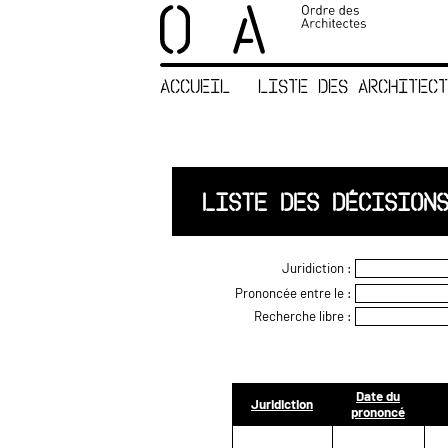
×
ORDRE DES
ARCHITECTES
ACCUEIL
LISTE DES ARCHITECT
ACCUEIL
LISTE DES
ARCHITECTES
JURISPRUDENCE
LISTE DES DÉCISION
ANNEXE 4 CODT
NOUS
Juridiction :
CONTACTER
Prononcée entre le :
Recherche libre :
Date du
Juridiction
prononcé