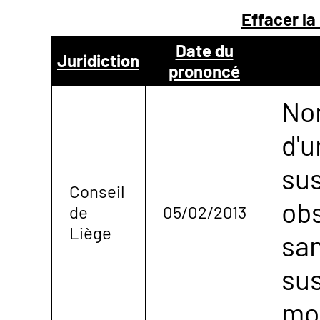
Effacer la
NOUS
Date du
Juridiction
prononcé
CONTACTER
No
d'u
sus
Conseil
obs
de
05/02/2013
Liège
san
sus
mo