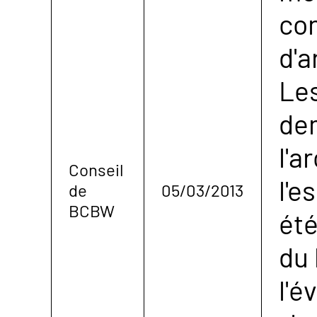
con
d'a
Les
de
l'a
Conseil
l'e
de
05/03/2013
BCBW
été
du 
l'é