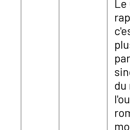
Le 
rap
c'e
plu
par
si
du 
l'o
rom
mo