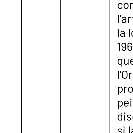
co
l'a
la 
196
que
l'O
pr
pe
dis
si 