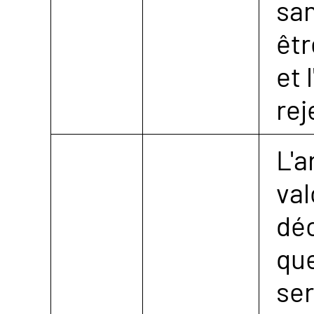
san
êt
et 
rej
L'a
val
déc
que
ser