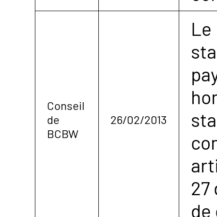
Le 
sta
pay
hon
Conseil
sta
de
26/02/2013
BCBW
con
art
27
de 