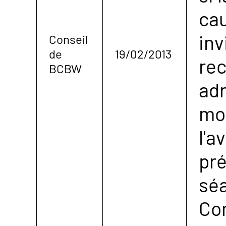
cau
inv
Conseil
de
19/02/2013
re
BCBW
ad
moi
l'a
pré
sé
Con