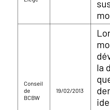
sus
mo
Lor
mo
dé
la 
que
Conseil
de
de
19/02/2013
BCBW
ide