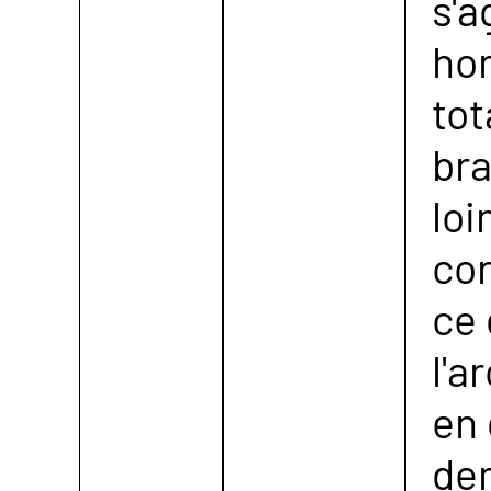
s'a
ho
to
bra
loi
co
ce
l'a
en 
de