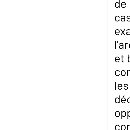
de 
cas
exa
l'a
et 
co
les
déc
opp
co