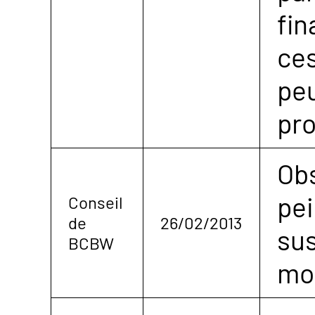
fin
ces
peu
pro
Obs
pei
Conseil
de
26/02/2013
su
BCBW
mo