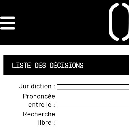
×
ORDRE DES
ARCHITECTES
ACCUEIL
LISTE DES DÉCISIONS
LISTE DES
Juridiction :
ARCHITECTES
Prononcée
entre le :
JURISPRUDENCE
Recherche
ANNEXE 4 CODT
libre :