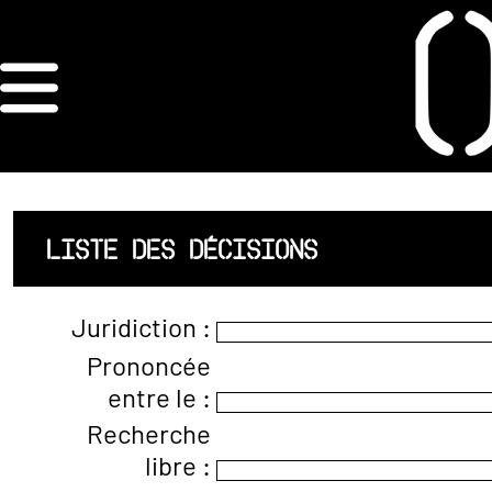
×
ORDRE DES
ARCHITECTES
ACCUEIL
LISTE DES DÉCISIONS
LISTE DES
Juridiction :
ARCHITECTES
Prononcée
entre le :
JURISPRUDENCE
Recherche
ANNEXE 4 CODT
libre :