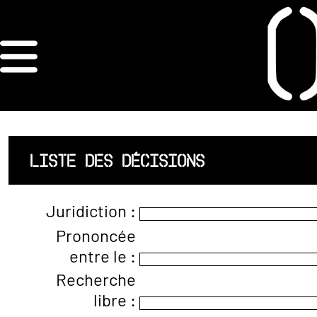
×
ORDRE DES
ARCHITECTES
ACCUEIL
LISTE DES DÉCISIONS
LISTE DES
Juridiction :
ARCHITECTES
Prononcée
entre le :
JURISPRUDENCE
Recherche
ANNEXE 4 CODT
libre :