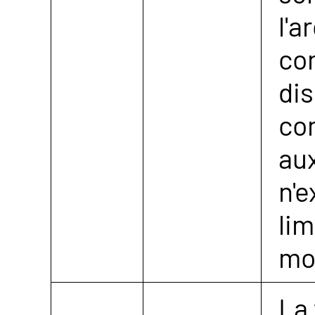
l'a
co
dis
con
au
n'e
lim
mo
La 