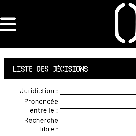
×
ORDRE DES
ARCHITECTES
ACCUEIL
LISTE DES DÉCISIONS
LISTE DES
Juridiction :
ARCHITECTES
Prononcée
entre le :
JURISPRUDENCE
Recherche
ANNEXE 4 CODT
libre :