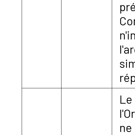
pré
Con
n'i
l'a
si
ré
Le
l'O
ne 