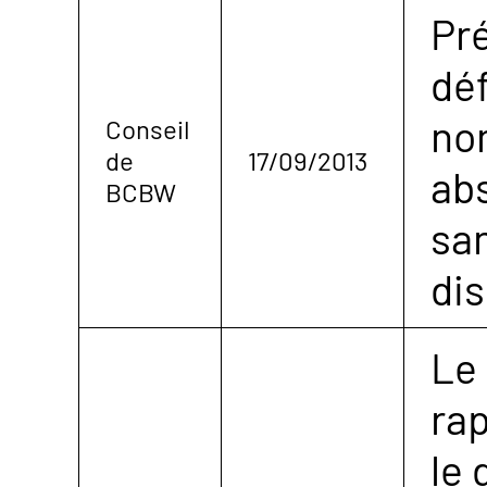
Pr
dé
no
Conseil
de
17/09/2013
ab
BCBW
sa
dis
Le
rap
le 