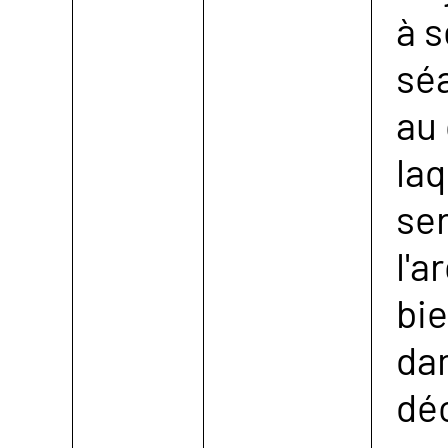
à s
sé
au
laq
ser
l'a
bi
da
dé