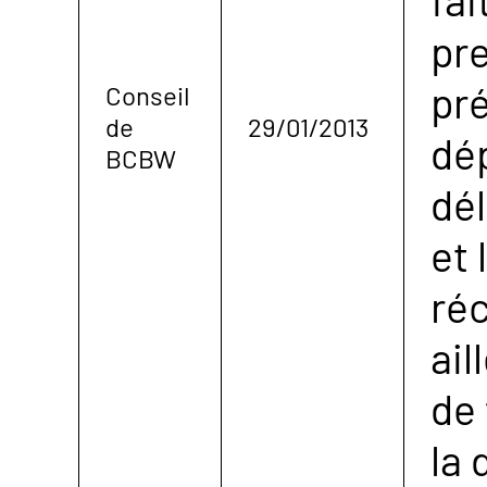
pr
pré
Conseil
de
29/01/2013
dé
BCBW
dél
et 
réc
ail
de
la