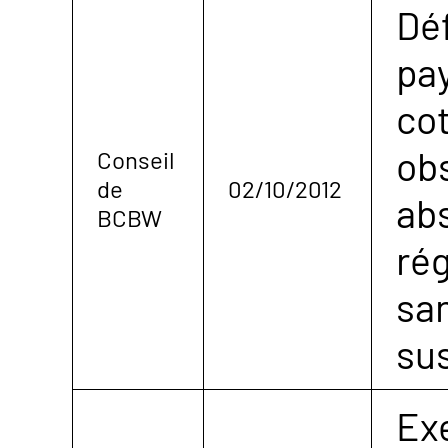
Dé
pa
cot
obs
Conseil
de
02/10/2012
ab
BCBW
rég
sa
sus
Exe