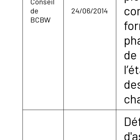
Conseil
con
de
24/06/2014
BCBW
for
ph
de 
l’é
de
cha
Dé
d'