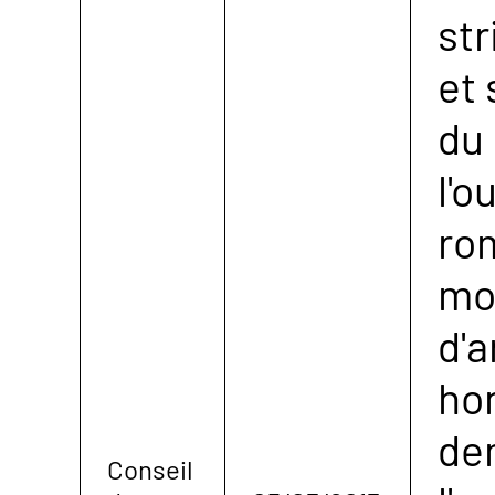
str
et
du
l'o
ro
mo
d'a
ho
de
Conseil