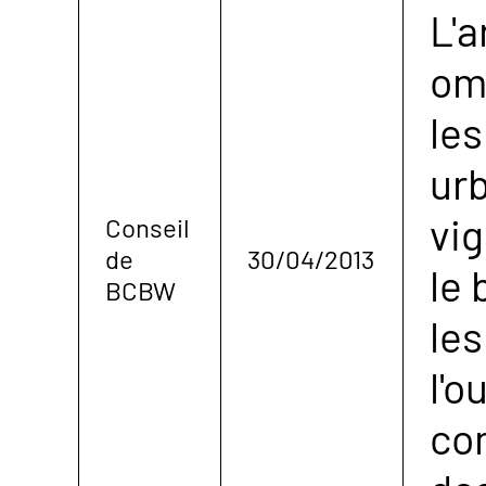
L'a
om
les
ur
vig
Conseil
de
30/04/2013
le 
BCBW
les
l'o
co