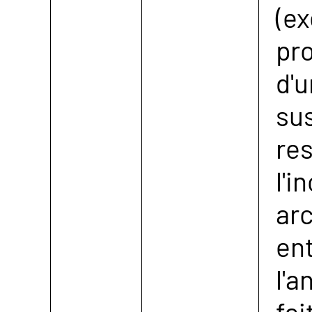
(ex
pro
d'u
su
re
l'i
arc
en
l'a
fai