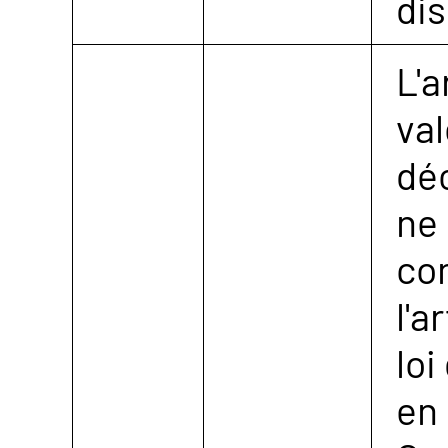
dis
L'a
val
déc
ne 
co
l'a
loi
en 