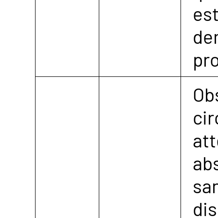
est
de
pro
Obs
ci
at
ab
sa
dis