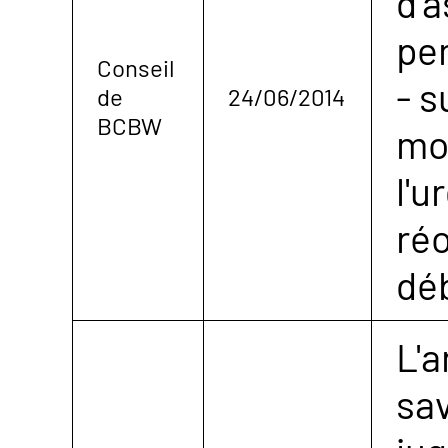
d'
pen
Conseil
- s
de
24/06/2014
BCBW
mo
l'u
ré
dé
L'a
sav