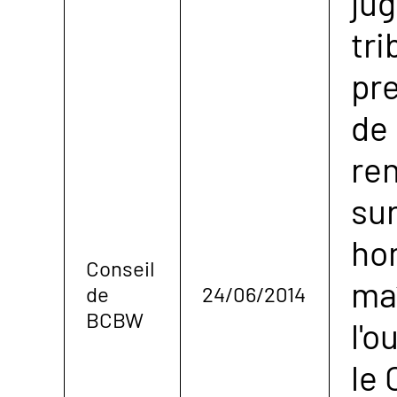
ju
tri
pr
de 
ren
sur
ho
Conseil
ma
de
24/06/2014
BCBW
l'o
le 