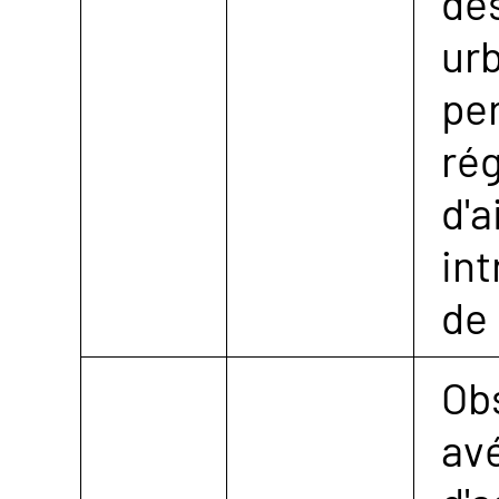
des
ur
pe
rég
d'a
int
de
Ob
avé