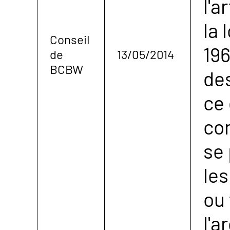
l'a
la 
Conseil
196
de
13/05/2014
BCBW
des
ce 
co
se
le
ou
l'a