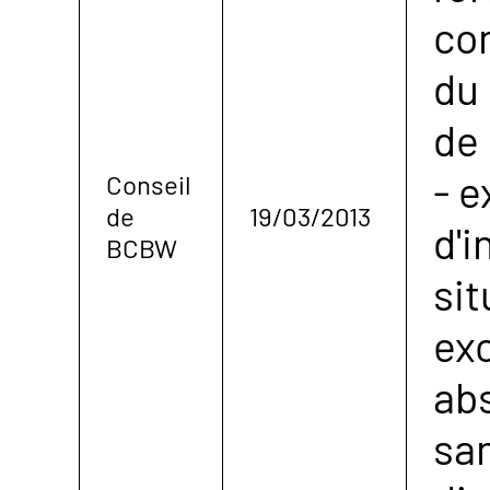
con
du
de
- e
Conseil
de
19/03/2013
d'i
BCBW
sit
exc
ab
sa