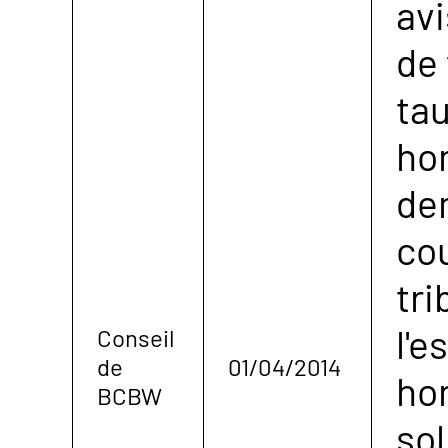
avi
de 
ta
hon
de
cou
tri
l'e
Conseil
de
01/04/2014
ho
BCBW
sol