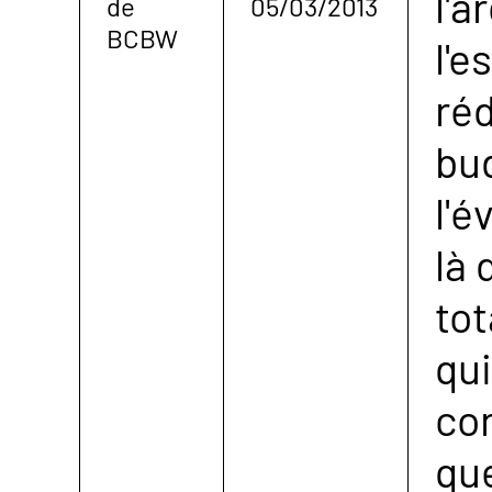
l'a
de
05/03/2013
BCBW
l'e
réd
bu
l'é
là 
to
qui
co
que