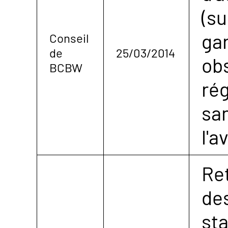
(s
gar
Conseil
de
25/03/2014
obs
BCBW
rég
sa
l'a
Ret
de
st