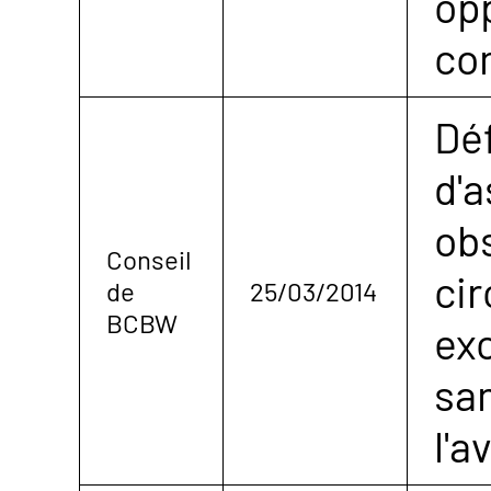
opp
co
Dé
d'
obs
Conseil
ci
de
25/03/2014
BCBW
exc
sa
l'a