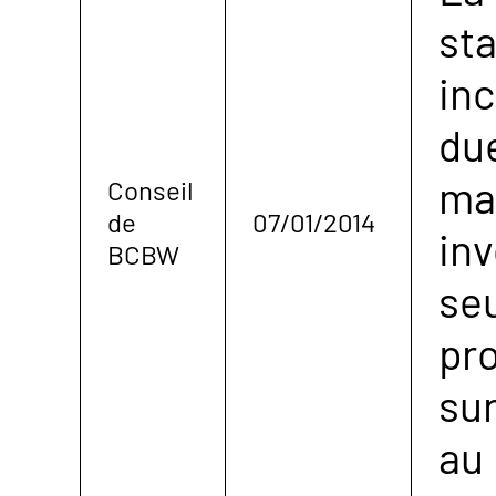
sta
in
due
ma
Conseil
de
07/01/2014
in
BCBW
se
pr
sur
au 