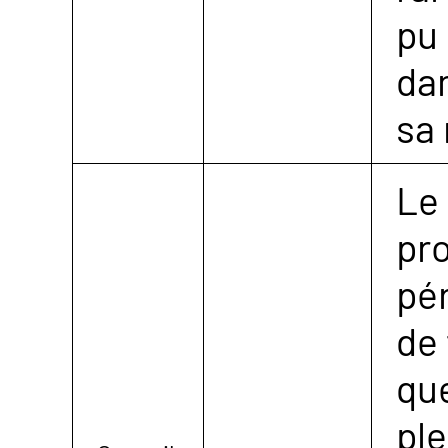
pu
dan
sa 
Le
pro
pé
de 
que
pl