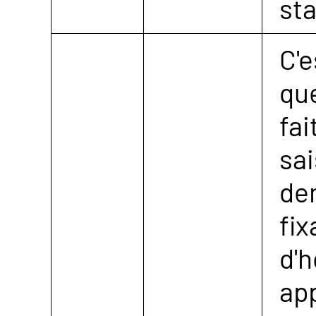
sta
C'e
que
fai
sai
de
fix
d'h
app