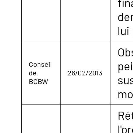
fin
de
lui
Obs
pe
Conseil
de
26/02/2013
su
BCBW
mo
Ré
l'o