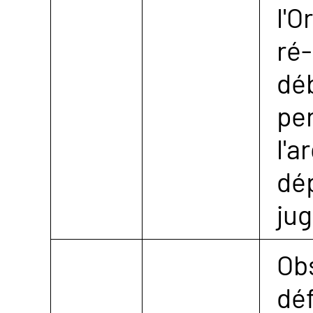
l'O
ré-
dé
pe
l'a
dé
ju
Obs
dé