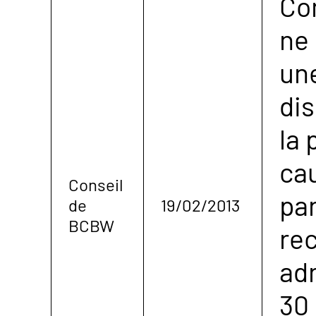
Con
ne
un
dis
la
cau
Conseil
par
de
19/02/2013
BCBW
re
ad
30 