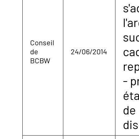
s'a
l'a
su
Conseil
ca
de
24/06/2014
BCBW
rep
- 
éta
de
dis