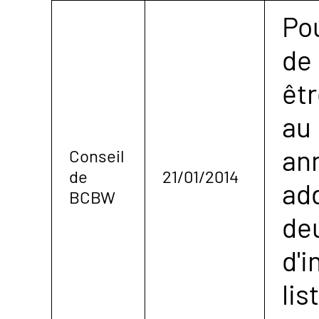
Pou
de 
êtr
au
an
Conseil
de
21/01/2014
ad
BCBW
de
d'i
lis