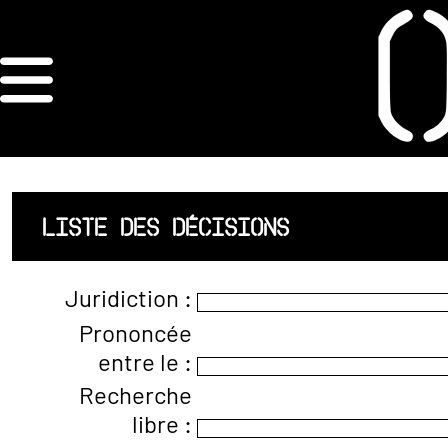
×
ORDRE DES
ARCHITECTES
ACCUEIL
LISTE DES DÉCISIONS
LISTE DES
Juridiction :
ARCHITECTES
Prononcée
entre le :
JURISPRUDENCE
Recherche
ANNEXE 4 CODT
libre :