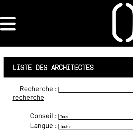
×
ORDRE DES
ARCHITECTES
ACCUEIL
LISTE DES ARCHITECTES
LISTE DES
Recherche :
ARCHITECTES
recherche
JURISPRUDENCE
Conseil :
ANNEXE 4 CODT
Langue :