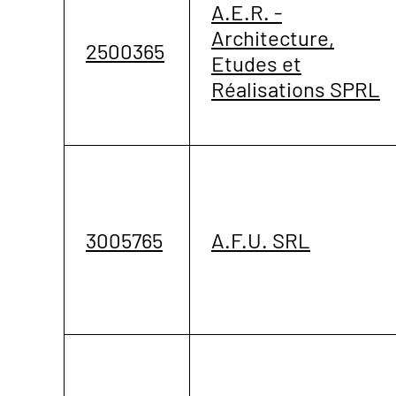
A.E.R. -
Architecture,
2500365
Etudes et
Réalisations SPRL
3005765
A.F.U. SRL