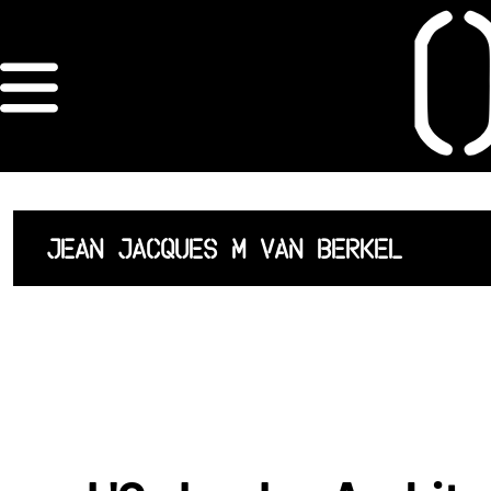
×
ORDRE DES
ARCHITECTES
ACCUEIL
JEAN JACQUES M VAN BERKEL
LISTE DES
ARCHITECTES
JURISPRUDENCE
ANNEXE 4 CODT