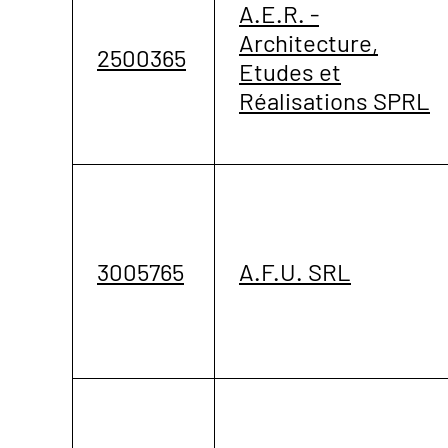
A.E.R. -
Architecture,
2500365
Etudes et
Réalisations SPRL
3005765
A.F.U. SRL