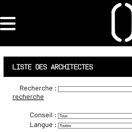
×
ORDRE DES
ARCHITECTES
ACCUEIL
LISTE DES ARCHITECTES
LISTE DES
Recherche :
ARCHITECTES
recherche
JURISPRUDENCE
Conseil :
ANNEXE 4 CODT
Langue :