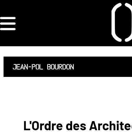
×
ORDRE DES
ARCHITECTES
ACCUEIL
JEAN-POL BOURDON
LISTE DES
ARCHITECTES
JURISPRUDENCE
ANNEXE 4 CODT
L'Ordre des Archite