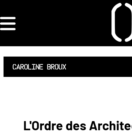
×
ORDRE DES
ARCHITECTES
ACCUEIL
CAROLINE BROUX
LISTE DES
ARCHITECTES
JURISPRUDENCE
ANNEXE 4 CODT
L'Ordre des Archite