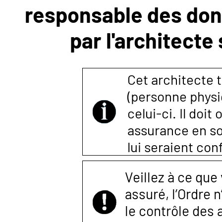
responsable des donn
NOUS
par l'architecte
CONTACTER
Cet architecte t
(personne physi
celui-ci. Il doi
assurance en so
lui seraient co
Veillez à ce que
assuré, l’Ordre 
le contrôle des