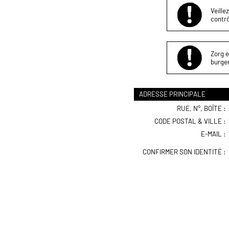
Veille
contrô
Zorg e
burger
ADRESSE PRINCIPALE
RUE, N°, BOÎTE :
CODE POSTAL & VILLE :
E-MAIL :
CONFIRMER SON IDENTITÉ :