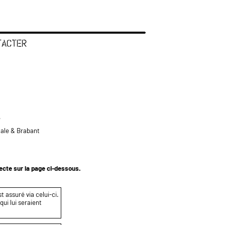
TACTER
e
tale & Brabant
tecte sur la page ci-dessous.
t assuré via celui-ci.
ui lui seraient