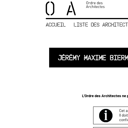
×
ORDRE DES
ARCHITECTES
ACCUEIL
LISTE DES ARCHITECT
ACCUEIL
LISTE DES
ARCHITECTES
JURISPRUDENCE
JÉRÉMY MAXIME BIER
ANNEXE 4 CODT
NOUS
CONTACTER
L'Ordre des Architectes ne p
Cet a
Il do
confi