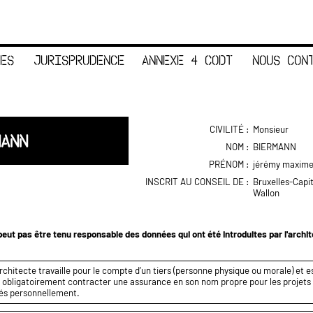
ES
JURISPRUDENCE
ANNEXE 4 CODT
NOUS CON
CIVILITÉ :
Monsieur
MANN
NOM :
BIERMANN
PRÉNOM :
jérémy maxim
INSCRIT AU CONSEIL DE :
Bruxelles-Capi
Wallon
eut pas être tenu responsable des données qui ont été introduites par l'archi
rchitecte travaille pour le compte d’un tiers (personne physique ou morale) et es
it obligatoirement contracter une assurance en son nom propre pour les projets q
és personnellement.