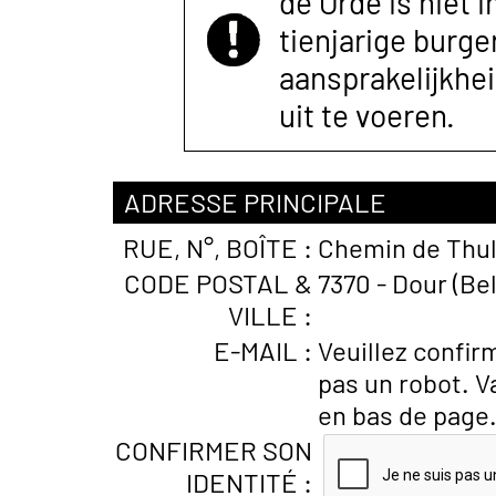
de Orde is niet 
tienjarige burger
aansprakelijkhe
uit te voeren.
ADRESSE PRINCIPALE
RUE, N°, BOÎTE :
Chemin de Thul
CODE POSTAL &
7370 - Dour (Be
VILLE :
E-MAIL :
Veuillez confir
pas un robot. V
en bas de page
CONFIRMER SON
IDENTITÉ :