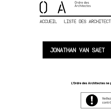
×
ORDRE DES
ARCHITECTES
ACCUEIL
LISTE DES ARCHITECT
ACCUEIL
LISTE DES
ARCHITECTES
JURISPRUDENCE
JONATHAN VAN SAET
ANNEXE 4 CODT
NOUS
CONTACTER
L'Ordre des Architectes ne p
Veille
contrô