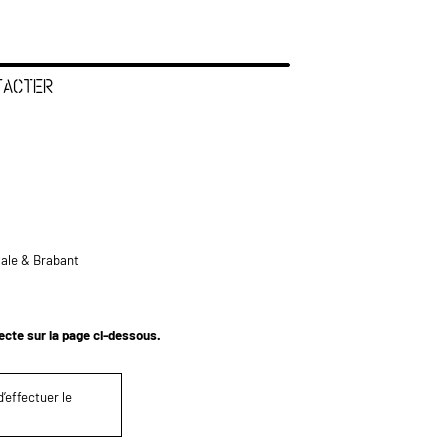
TACTER
tale & Brabant
tecte sur la page ci-dessous.
’effectuer le