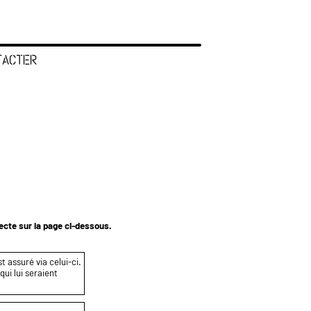
TACTER
tecte sur la page ci-dessous.
t assuré via celui-ci.
ui lui seraient