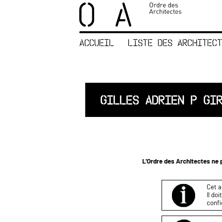
×
ORDRE DES
ARCHITECTES
ACCUEIL
LISTE DES ARCHITECT
ACCUEIL
LISTE DES
ARCHITECTES
JURISPRUDENCE
GILLES ADRIEN P GI
ANNEXE 4 CODT
NOUS
CONTACTER
L'Ordre des Architectes ne p
Cet a
Il do
confi