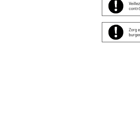
Veille
contrô
Zorg e
burger