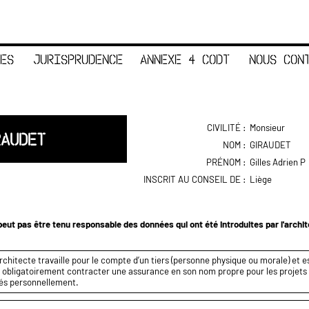
ES
JURISPRUDENCE
ANNEXE 4 CODT
NOUS CON
CIVILITÉ :
Monsieur
RAUDET
NOM :
GIRAUDET
PRÉNOM :
Gilles Adrien P
INSCRIT AU CONSEIL DE :
Liège
eut pas être tenu responsable des données qui ont été introduites par l'archi
rchitecte travaille pour le compte d’un tiers (personne physique ou morale) et es
it obligatoirement contracter une assurance en son nom propre pour les projets q
és personnellement.