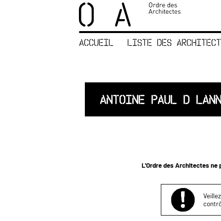
×
ORDRE DES
ARCHITECTES
ACCUEIL
LISTE DES ARCHITECT
ACCUEIL
LISTE DES
ARCHITECTES
JURISPRUDENCE
ANTOINE PAUL D LAN
ANNEXE 4 CODT
NOUS
CONTACTER
L'Ordre des Architectes ne p
Veille
contrô