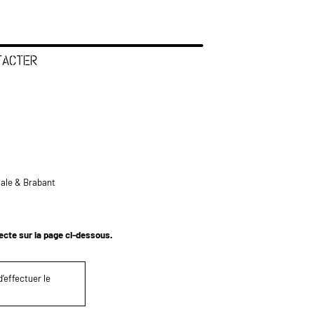
TACTER
tale & Brabant
tecte sur la page ci-dessous.
’effectuer le