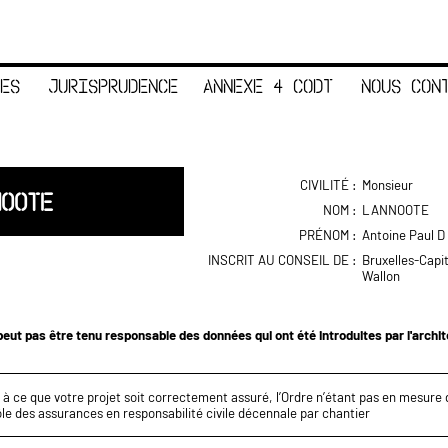
ES
JURISPRUDENCE
ANNEXE 4 CODT
NOUS CON
CIVILITÉ :
Monsieur
NOOTE
NOM :
LANNOOTE
PRÉNOM :
Antoine Paul D
INSCRIT AU CONSEIL DE :
Bruxelles-Capi
Wallon
eut pas être tenu responsable des données qui ont été introduites par l'archi
z à ce que votre projet soit correctement assuré, l’Ordre n’étant pas en mesure d
le des assurances en responsabilité civile décennale par chantier