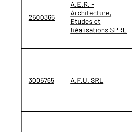
A.E.R. -
Architecture,
2500365
Etudes et
Réalisations SPRL
3005765
A.F.U. SRL