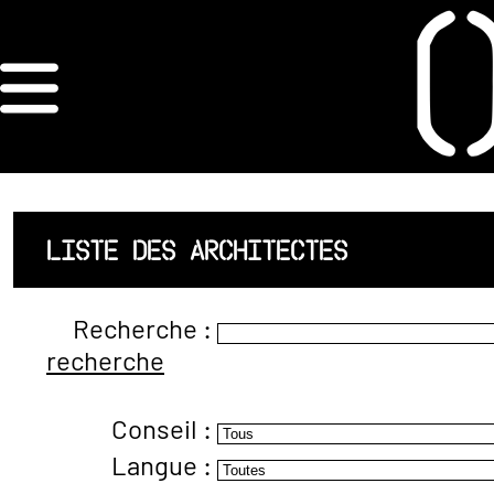
×
ORDRE DES
ARCHITECTES
ACCUEIL
LISTE DES ARCHITECTES
LISTE DES
Recherche :
ARCHITECTES
recherche
JURISPRUDENCE
Conseil :
ANNEXE 4 CODT
Langue :