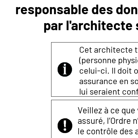
responsable des donn
NOUS
par l'architecte
CONTACTER
Cet architecte t
(personne physi
celui-ci. Il doi
assurance en so
lui seraient co
Veillez à ce que
assuré, l’Ordre 
le contrôle des