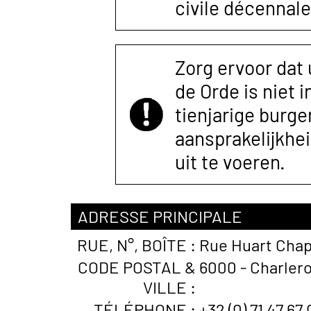
civile décennale
Zorg ervoor dat
de Orde is niet 
tienjarige burger
aansprakelijkhe
uit te voeren.
ADRESSE PRINCIPALE
RUE, N°, BOÎTE :
Rue Huart Chap
CODE POSTAL &
6000 - Charlero
VILLE :
TÉLÉPHONE :
+32 (0) 71 47 67 