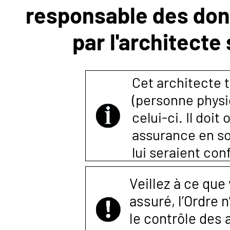
responsable des donn
NOUS
par l'architecte
CONTACTER
Cet architecte t
(personne physi
celui-ci. Il doi
assurance en so
lui seraient co
Veillez à ce que
assuré, l’Ordre 
le contrôle des