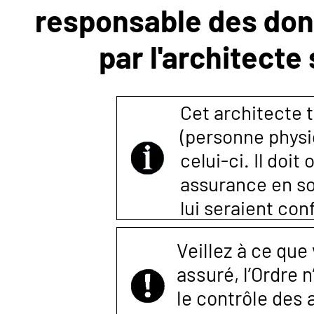
responsable des donn
NOUS
par l'architecte
CONTACTER
Cet architecte t
(personne physi
celui-ci. Il doi
assurance en so
lui seraient co
Veillez à ce que
assuré, l’Ordre 
le contrôle des