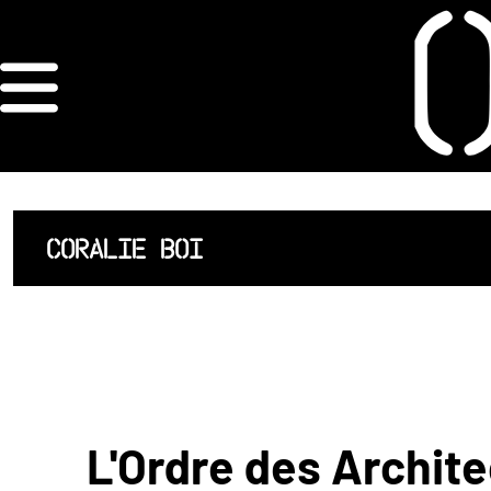
×
ORDRE DES
ARCHITECTES
ACCUEIL
CORALIE BOI
LISTE DES
ARCHITECTES
JURISPRUDENCE
ANNEXE 4 CODT
L'Ordre des Archite