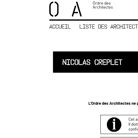
×
ORDRE DES
ARCHITECTES
ACCUEIL
LISTE DES ARCHITECT
ACCUEIL
LISTE DES
ARCHITECTES
JURISPRUDENCE
NICOLAS CREPLET
ANNEXE 4 CODT
NOUS
CONTACTER
L'Ordre des Architectes ne p
Cet a
Il do
confi