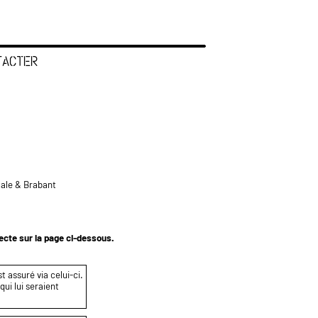
TACTER
tale & Brabant
tecte sur la page ci-dessous.
t assuré via celui-ci.
ui lui seraient