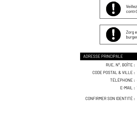
Veille
contrô
Zorg e
burger
ADRESSE PRINCIPALE
RUE, N°, BOÎTE :
CODE POSTAL & VILLE :
TÉLÉPHONE :
E-MAIL :
CONFIRMER SON IDENTITÉ :