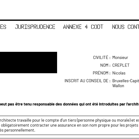
ES
JURISPRUDENCE
ANNEXE 4 CODT
NOUS CON
CIVILITÉ :
Monsieur
NOM :
CREPLET
PRÉNOM :
Nicolas
INSCRIT AU CONSEIL DE :
Bruxelles-Capi
Wallon
eut pas être tenu responsable des données qui ont été introduites par l'archi
rchitecte travaille pour le compte d’un tiers (personne physique ou morale) et es
it obligatoirement contracter une assurance en son nom propre pour les projets q
és personnellement.