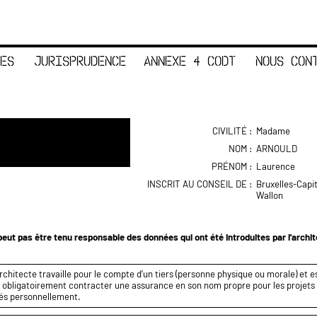
ES
JURISPRUDENCE
ANNEXE 4 CODT
NOUS CON
CIVILITÉ :
Madame
NOM :
ARNOULD
PRÉNOM :
Laurence
INSCRIT AU CONSEIL DE :
Bruxelles-Capi
Wallon
eut pas être tenu responsable des données qui ont été introduites par l'archi
rchitecte travaille pour le compte d’un tiers (personne physique ou morale) et es
it obligatoirement contracter une assurance en son nom propre pour les projets q
és personnellement.