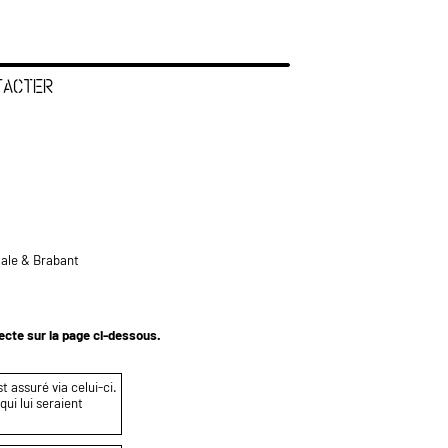
TACTER
tale & Brabant
tecte sur la page ci-dessous.
t assuré via celui-ci.
ui lui seraient