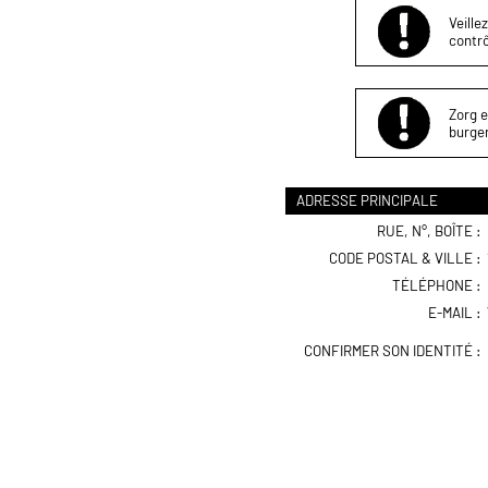
Veille
contrô
Zorg e
burger
ADRESSE PRINCIPALE
RUE, N°, BOÎTE :
CODE POSTAL & VILLE :
TÉLÉPHONE :
E-MAIL :
CONFIRMER SON IDENTITÉ :