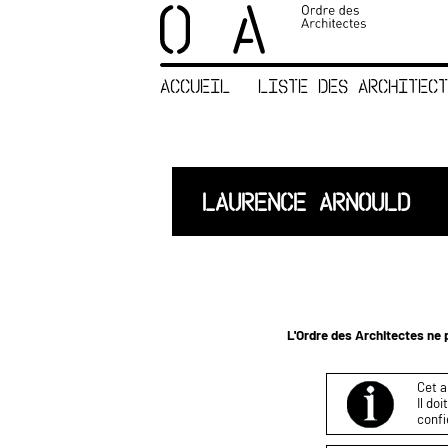
×
ORDRE DES
ARCHITECTES
ACCUEIL
LISTE DES ARCHITECT
ACCUEIL
LISTE DES
ARCHITECTES
JURISPRUDENCE
LAURENCE ARNOULD
ANNEXE 4 CODT
NOUS
CONTACTER
L'Ordre des Architectes ne p
Cet a
Il do
confi