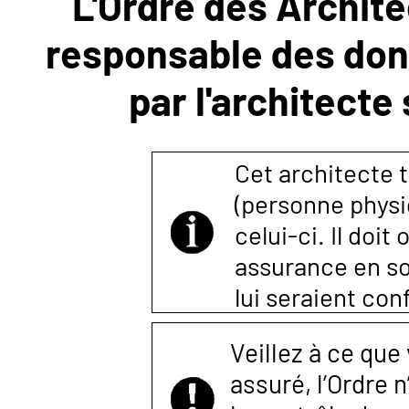
L'Ordre des Archite
responsable des donn
NOUS
par l'architecte
CONTACTER
Cet architecte t
(personne physi
celui-ci. Il doi
assurance en so
lui seraient co
Veillez à ce que
assuré, l’Ordre 