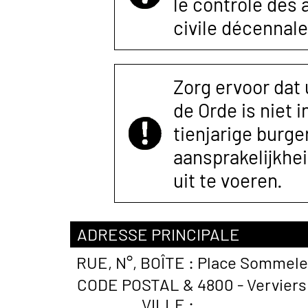
le contrôle des
civile décennale
Zorg ervoor dat
de Orde is niet 
tienjarige burger
aansprakelijkhe
uit te voeren.
ADRESSE PRINCIPALE
RUE, N°, BOÎTE :
Place Sommelevi
CODE POSTAL &
4800 - Verviers
VILLE :