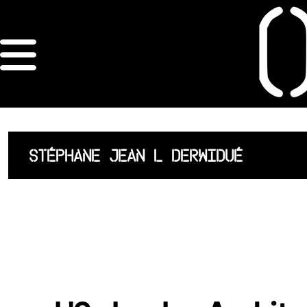
×
ORDRE DES
ARCHITECTES
ACCUEIL
STÉPHANE JEAN L DERWIDUÉ
LISTE DES
ARCHITECTES
JURISPRUDENCE
ANNEXE 4 CODT