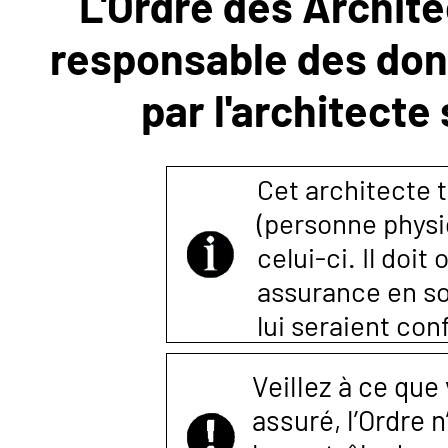
L'Ordre des Archite
responsable des donn
NOUS
par l'architecte
CONTACTER
Cet architecte t
(personne physi
celui-ci. Il doi
assurance en so
lui seraient co
Veillez à ce que
assuré, l’Ordre 