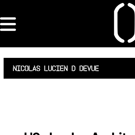
×
ORDRE DES
ARCHITECTES
ACCUEIL
NICOLAS LUCIEN D DEVUE
LISTE DES
ARCHITECTES
JURISPRUDENCE
ANNEXE 4 CODT