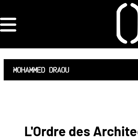
×
ORDRE DES
ARCHITECTES
ACCUEIL
MOHAMMED DRAOU
LISTE DES
ARCHITECTES
JURISPRUDENCE
ANNEXE 4 CODT
L'Ordre des Archite