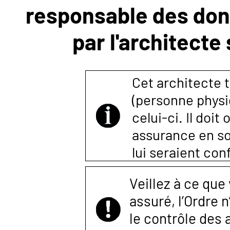
responsable des donn
NOUS
par l'architecte
CONTACTER
Cet architecte t
(personne physi
celui-ci. Il doi
assurance en so
lui seraient co
Veillez à ce que
assuré, l’Ordre 
le contrôle des