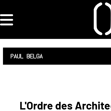
×
ORDRE DES
ARCHITECTES
ACCUEIL
PAUL BELGA
LISTE DES
ARCHITECTES
JURISPRUDENCE
ANNEXE 4 CODT
L'Ordre des Archite