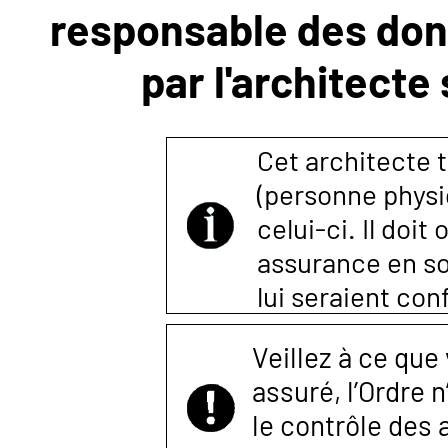
responsable des donn
NOUS
par l'architecte
CONTACTER
Cet architecte t
(personne physi
celui-ci. Il doi
assurance en so
lui seraient co
Veillez à ce que
assuré, l’Ordre 
le contrôle des