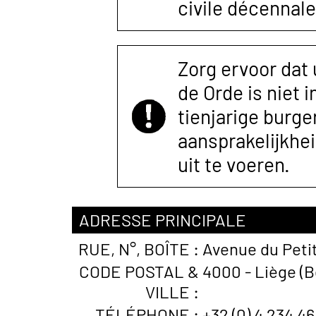
civile décennale
Zorg ervoor dat
de Orde is niet 
tienjarige burger
aansprakelijkhe
uit te voeren.
ADRESSE PRINCIPALE
RUE, N°, BOÎTE :
Avenue du Peti
CODE POSTAL &
4000 - Liège (B
VILLE :
TÉLÉPHONE :
+32 (0) 4 234 46