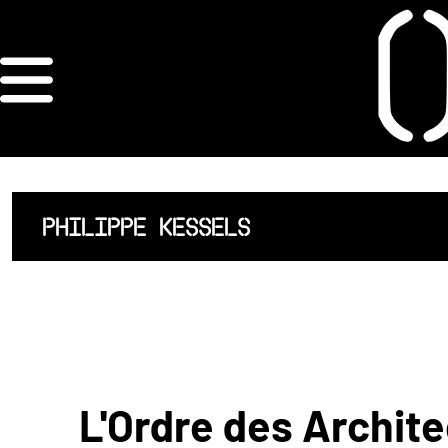
×
ORDRE DES
ARCHITECTES
ACCUEIL
PHILIPPE KESSELS
LISTE DES
ARCHITECTES
JURISPRUDENCE
ANNEXE 4 CODT
L'Ordre des Archite