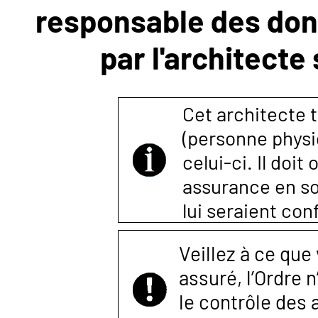
responsable des donn
NOUS
par l'architecte
CONTACTER
Cet architecte t
(personne physi
celui-ci. Il doi
assurance en so
lui seraient co
Veillez à ce que
assuré, l’Ordre 
le contrôle des