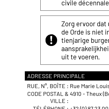
civile décennale
Zorg ervoor dat
de Orde is niet 
tienjarige burger
aansprakelijkhe
uit te voeren.
ADRESSE PRINCIPALE
RUE, N°, BOÎTE :
Rue Marie Loui
CODE POSTAL &
4910 - Theux (B
VILLE :
TÉLÉPHONE :
+32 (0) 87 23 00