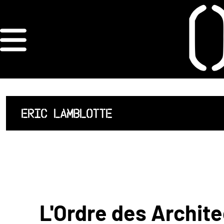
×
ORDRE DES
ARCHITECTES
ACCUEIL
ERIC LAMBLOTTE
LISTE DES
ARCHITECTES
JURISPRUDENCE
ANNEXE 4 CODT
L'Ordre des Archite