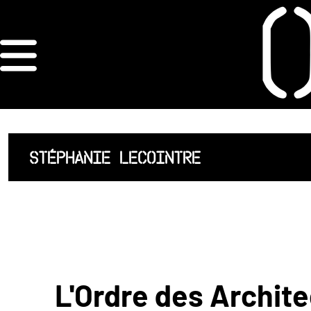
×
ORDRE DES
ARCHITECTES
ACCUEIL
STÉPHANIE LECOINTRE
LISTE DES
ARCHITECTES
JURISPRUDENCE
ANNEXE 4 CODT
L'Ordre des Archite