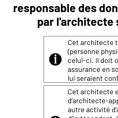
responsable des donn
NOUS
par l'architecte
CONTACTER
Cet architecte t
(personne physi
celui-ci. Il doi
assurance en so
lui seraient co
Cet architecte e
d’architecte-a
autre activité d