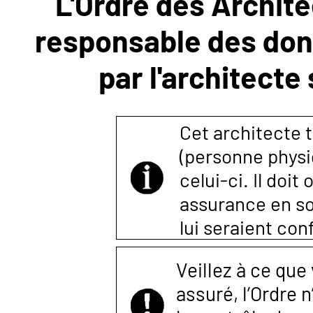
L'Ordre des Archite
responsable des donn
NOUS
par l'architecte
CONTACTER
Cet architecte t
(personne physi
celui-ci. Il doi
assurance en so
lui seraient co
Veillez à ce que
assuré, l’Ordre 