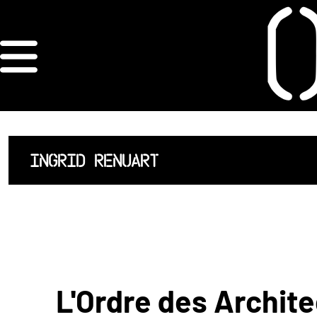
×
ORDRE DES
ARCHITECTES
ACCUEIL
INGRID RENUART
LISTE DES
ARCHITECTES
JURISPRUDENCE
ANNEXE 4 CODT
L'Ordre des Archite