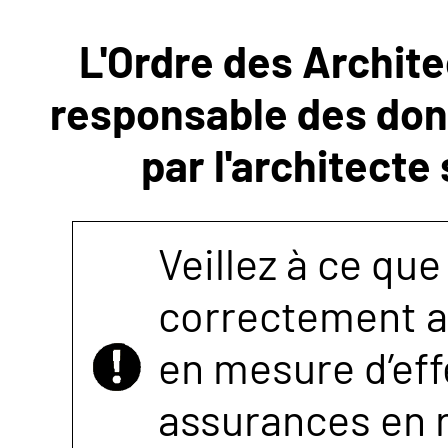
L'Ordre des Archite
NOUS
responsable des donn
CONTACTER
par l'architecte
Veillez à ce que
correctement as
en mesure d’eff
assurances en r