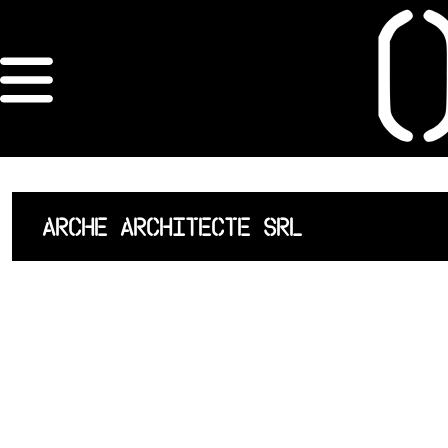
×
ORDRE DES
ARCHITECTES
ACCUEIL
ARCHE ARCHITECTE SRL
LISTE DES
ARCHITECTES
JURISPRUDENCE
ANNEXE 4 CODT