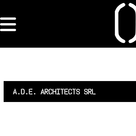
×
ORDRE DES
ARCHITECTES
ACCUEIL
LISTE DES
A.D.E. ARCHITECTS SRL
ARCHITECTES
JURISPRUDENCE
ANNEXE 4 CODT