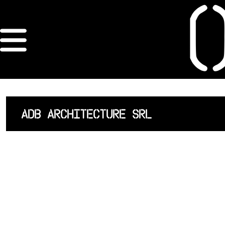
×
ORDRE DES
ARCHITECTES
ACCUEIL
ADB ARCHITECTURE SRL
LISTE DES
ARCHITECTES
JURISPRUDENCE
ANNEXE 4 CODT