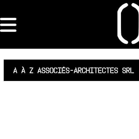
×
ORDRE DES
ARCHITECTES
ACCUEIL
A À Z ASSOCIÉS-ARCHITECTES SRL
LISTE DES
ARCHITECTES
JURISPRUDENCE
ANNEXE 4 CODT