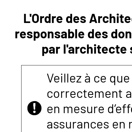
L'Ordre des Archite
NOUS
responsable des donn
CONTACTER
par l'architecte
Veillez à ce que
correctement as
en mesure d’eff
assurances en r