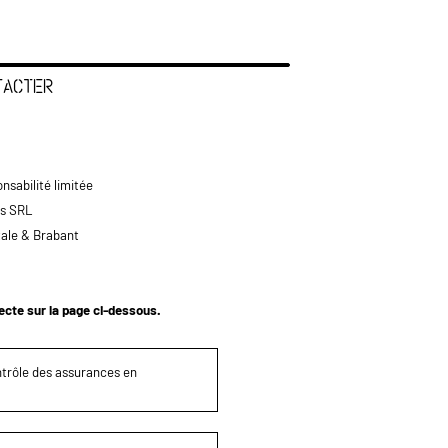
TACTER
nsabilité limitée
ts SRL
tale & Brabant
tecte sur la page ci-dessous.
ontrôle des assurances en