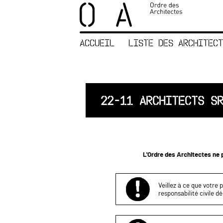
×
ORDRE DES
ARCHITECTES
ACCUEIL
LISTE DES ARCHITECT
ACCUEIL
LISTE DES
ARCHITECTES
JURISPRUDENCE
22-11 ARCHITECTS S
ANNEXE 4 CODT
NOUS
CONTACTER
L'Ordre des Architectes ne p
Veillez à ce que votre 
responsabilité civile d