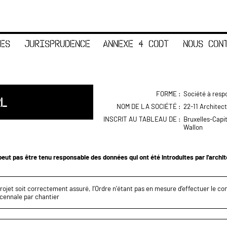
ES
JURISPRUDENCE
ANNEXE 4 CODT
NOUS CON
FORME :
Société à respo
RL
NOM DE LA SOCIÉTÉ :
22-11 Architec
INSCRIT AU TABLEAU DE :
Bruxelles-Capi
Wallon
eut pas être tenu responsable des données qui ont été introduites par l'archi
projet soit correctement assuré, l’Ordre n’étant pas en mesure d’effectuer le c
écennale par chantier