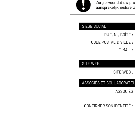
Zorg ervoor dat uw proj
aansprakelijkheidsverz
SIÈGE SOCIAL
RUE, N°, BOÎTE :
CODE POSTAL & VILLE :
E-MAIL :
SITE WEB
SITE WEB :
ASSOCIÉS ET COLLABORATE
ASSOCIÉS
CONFIRMER SON IDENTITÉ :