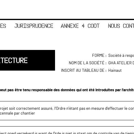
ES
JURISPRUDENCE
ANNEXE 4 CODT
NOUS CON
FORME :
Société à respo
ITECTURE
NOM DE LA SOCIÉTÉ :
GHA ATELIER 
INSCRIT AU TABLEAU DE :
Hainaut
eut pas être tenu responsable des données qui ont été introduites par l'archi
projet soit correctement assuré, l’Ordre n’étant pas en mesure d’effectuer le c
écennale par chantier
ect goed verzekerd is want de Orde is niet in staat om de controle van de tienja