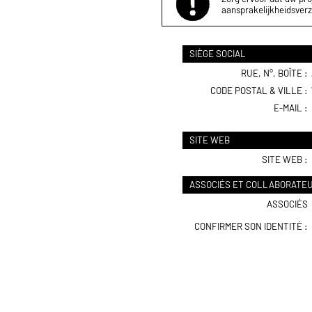
aansprakelijkheidsverz
SIÈGE SOCIAL
RUE, N°, BOÎTE :
CODE POSTAL & VILLE :
E-MAIL :
SITE WEB
SITE WEB :
ASSOCIÉS ET COLLABORATE
ASSOCIÉS
CONFIRMER SON IDENTITÉ :