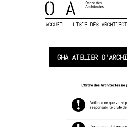
×
ORDRE DES
ARCHITECTES
ACCUEIL
LISTE DES ARCHITECT
ACCUEIL
LISTE DES
ARCHITECTES
JURISPRUDENCE
GHA ATELIER D'ARCH
ANNEXE 4 CODT
NOUS
CONTACTER
L'Ordre des Architectes ne p
Veillez à ce que votre 
responsabilité civile d
Zorg ervoor dat uw proj