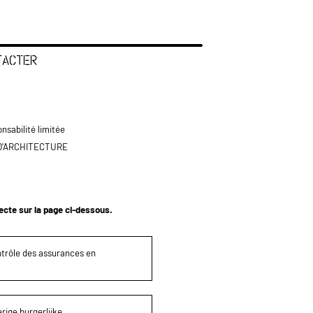
TACTER
nsabilité limitée
D'ARCHITECTURE
tecte sur la page ci-dessous.
ontrôle des assurances en
rige burgerlijke