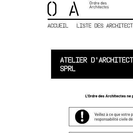
×
ORDRE DES
ARCHITECTES
ACCUEIL
LISTE DES ARCHITECT
ACCUEIL
LISTE DES
ARCHITECTES
JURISPRUDENCE
ATELIER D'ARCHITEC
ANNEXE 4 CODT
SPRL
NOUS
CONTACTER
L'Ordre des Architectes ne p
Veillez à ce que votre 
responsabilité civile d