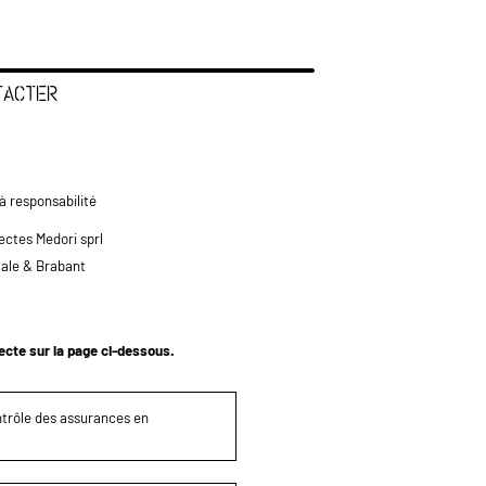
TACTER
à responsabilité
tectes Medori sprl
tale & Brabant
tecte sur la page ci-dessous.
ontrôle des assurances en