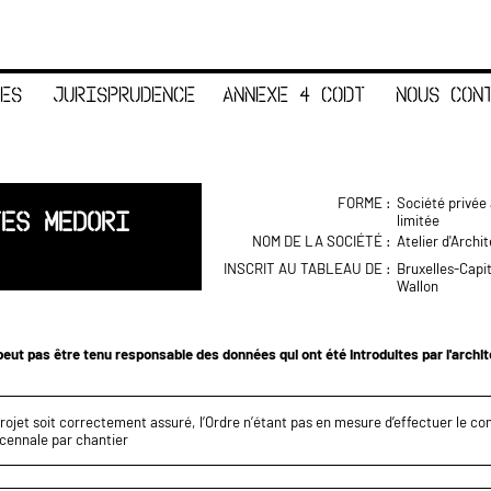
ES
JURISPRUDENCE
ANNEXE 4 CODT
NOUS CON
FORME :
Société privée 
TES MEDORI
limitée
NOM DE LA SOCIÉTÉ :
Atelier d'Archi
INSCRIT AU TABLEAU DE :
Bruxelles-Capi
Wallon
eut pas être tenu responsable des données qui ont été introduites par l'archi
projet soit correctement assuré, l’Ordre n’étant pas en mesure d’effectuer le c
écennale par chantier