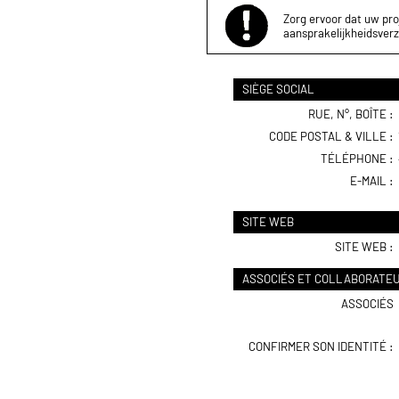
Zorg ervoor dat uw proj
aansprakelijkheidsverz
SIÈGE SOCIAL
RUE, N°, BOÎTE :
CODE POSTAL & VILLE :
TÉLÉPHONE :
E-MAIL :
SITE WEB
SITE WEB :
ASSOCIÉS ET COLLABORATE
ASSOCIÉS
CONFIRMER SON IDENTITÉ :