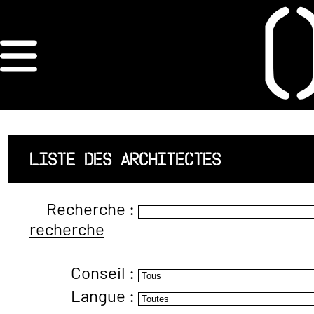
×
ORDRE DES
ARCHITECTES
ACCUEIL
LISTE DES ARCHITECTES
LISTE DES
Recherche :
ARCHITECTES
recherche
JURISPRUDENCE
Conseil :
ANNEXE 4 CODT
Langue :