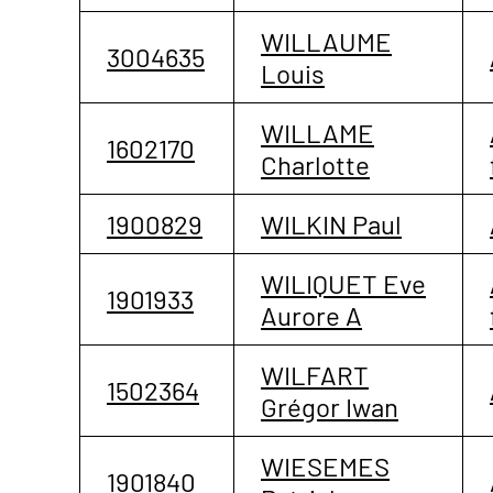
WILLAUME
3004635
Louis
WILLAME
1602170
Charlotte
1900829
WILKIN Paul
WILIQUET Eve
1901933
Aurore A
WILFART
1502364
Grégor Iwan
WIESEMES
1901840