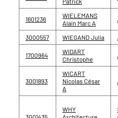
Patrick
WIELEMANS
1601236
Alain Marc A
3000557
WIEGAND Julia
WIDART
1700964
Christophe
WICART
3001893
Nicolas César
A
WHY
3001435
Architecture