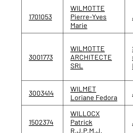
WILMOTTE
1701053
Pierre-Yves
Marie
WILMOTTE
3001773
ARCHITECTE
SRL
WILMET
3003414
Loriane Fedora
WILLOCX
1502374
Patrick
R.J.P.M.J.