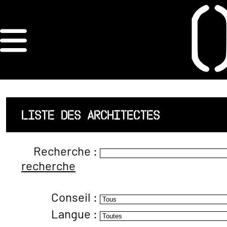
×
ORDRE DES
ARCHITECTES
ACCUEIL
LISTE DES ARCHITECTES
LISTE DES
Recherche :
ARCHITECTES
recherche
JURISPRUDENCE
Conseil :
ANNEXE 4 CODT
Langue :