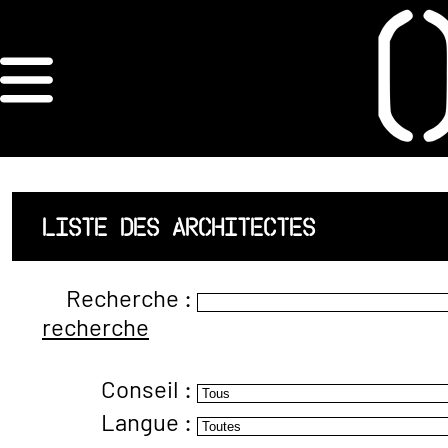
×
ORDRE DES
ARCHITECTES
ACCUEIL
LISTE DES ARCHITECTES
LISTE DES
Recherche :
ARCHITECTES
recherche
JURISPRUDENCE
Conseil :
ANNEXE 4 CODT
Langue :