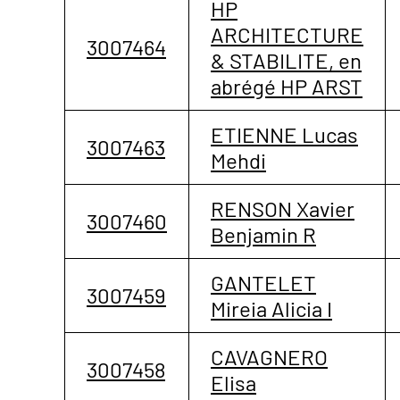
HP
ARCHITECTURE
3007464
& STABILITE, en
abrégé HP ARST
ETIENNE Lucas
3007463
Mehdi
RENSON Xavier
3007460
Benjamin R
GANTELET
3007459
Mireia Alicia I
CAVAGNERO
3007458
Elisa