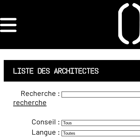
×
ORDRE DES
ARCHITECTES
ACCUEIL
LISTE DES ARCHITECTES
LISTE DES
Recherche :
ARCHITECTES
recherche
JURISPRUDENCE
Conseil :
ANNEXE 4 CODT
Langue :