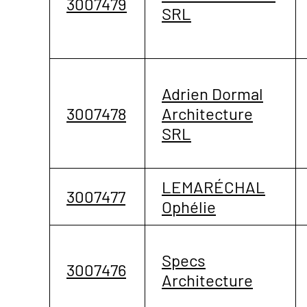
3007479
SRL
Adrien Dormal
3007478
Architecture
SRL
LEMARÉCHAL
3007477
Ophélie
Specs
3007476
Architecture